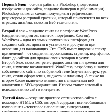
Первый блок
- основы работы в Photoshop (подготовка
изображений для сайта, создание баннеров и gif-анимации).
Photoshop является самым популярным графическим
редактором растровой графики, который применяется во всех
отраслях дизайна, включая Веб-технологии.
Второй блок
– создание сайта на платформе WordPress
(создание лендингов, визиток, портфолио, блогов).
WordPress – одна из самых популярных платформ для
создания сайтов, простая в установке и доступная при
освоении для начинающих. Эта CMS имеет широкий спектр
применений – от создания персональных страниц, портфолио,
блога до сайтов для продаж своих товаров и услуг.
Второй блок включает регистрацию хостинга и домена для
сайта, изучение возможностей WordPress, разработку и запуск
собственного сайта по выбранной теме (изучается структура
сайта, стили оформления, виджеты и плагины). А также во
втором блоке включено знакомство с элементами веб-
аналитики и SEO-продвижения. Итогом станет готовый к
использованию сайт в интернете.
Третий блок
– создание простого статического сайта с
помощью HTML и CSS, который содержит все необходимые
компоненты - текстовое наполнение, гиперссылки,
графическое наполнение, навигационное меню и другие