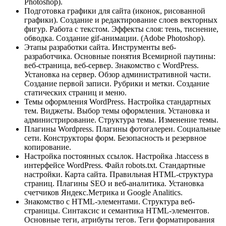
Photoshop).
Подготовка графики для сайта (иконок, рисованной
графики). Создание и редактирование слоев векторных
фигур. Работа с текстом. Эффекты слоя: тень, тиснение,
обводка. Создание gif-анимации. (Adobe Photoshop).
Этапы разработки сайта. Инструменты веб-
разработчика. Основные понятия Всемирной паутины:
веб-страница, веб-сервер. Знакомство с WordPress.
Установка на сервер. Обзор административной части.
Создание первой записи. Рубрики и метки. Создание
статических страниц и меню.
Темы оформления WordPress. Настройка стандартных
тем. Виджеты. Выбор темы оформления. Установка и
администрирование. Структура темы. Изменение темы.
Плагины Wordpress. Плагины фотогалереи. Социальные
сети. Конструкторы форм. Безопасность и резервное
копирование.
Настройка постоянных ссылок. Настройка .htaccess в
интерфейсе WordPress. Файл robots.txt. Стандартные
настройки. Карта сайта. Правильная HTML-структура
страниц. Плагины SEO и веб-аналитика. Установка
счетчиков Яндекс.Метрика и Google Analitics.
Знакомство с HTML-элементами. Структура веб-
страницы. Синтаксис и семантика HTML-элементов.
Основные теги, атрибуты тегов. Теги форматирования