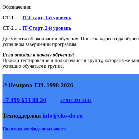
Обозначения:
СТ-1
.....
IT-Старт, 1-й уровень
СТ-2
.....
IT-Старт, 2-й уровень
Документы об окончании обучения:
После каждого года обучен
успешном завершении программы.
Если опоздал к началу обучения!
Пройди тестирование и подключайся в группу, которая уже за
успешно обучаться в группе.
© Немцова Т.И. 1998-2026
+7 499 653 80 20
+7 915 221 43 43
Техподдержка
info@cko-do.ru
Политика конфиденциальности