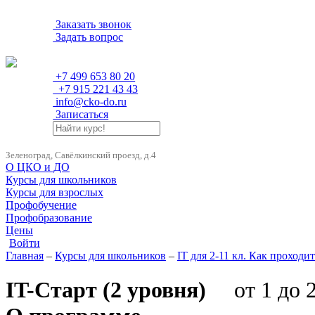
Заказать звонок
Задать вопрос
+7 499 653 80 20
+7 915 221 43 43
info@cko-do.ru
Записаться
Зеленоград, Савёлкинский проезд, д.4
О ЦКО и ДО
Курсы для школьников
Курсы для взрослых
Профобучение
Профобразование
Цены
Войти
Главная
–
Курсы для школьников
–
IT для 2-11 кл. Как проходи
IT-Старт (2 уровня)
от 1 до 