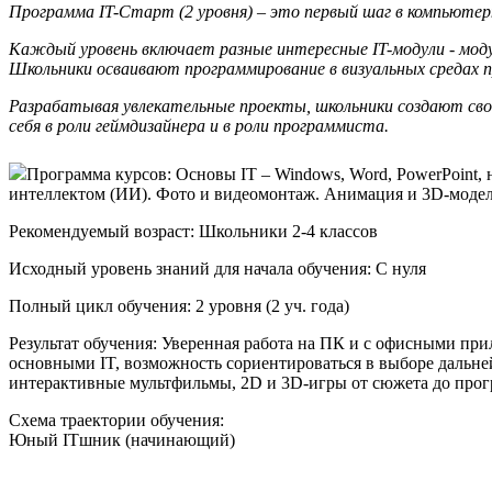
Программа IT-Старт (2 уровня) – это первый шаг в компьютер
Каждый уровень включает разные интересные IT-модули - мод
Школьники осваивают программирование в визуальных средах 
Разрабатывая увлекательные проекты, школьники создают свои
себя в роли геймдизайнера и в роли программиста.
Программа курсов:
Основы IT – Windows, Word, PowerPoint, 
интеллектом (ИИ). Фото и видеомонтаж. Анимация и
3D-моде
Рекомендуемый возраст:
Школьники 2-4 классов
Исходный уровень знаний для начала обучения:
C нуля
Полный цикл обучения:
2 уровня (2 уч. года)
Результат обучения:
Уверенная работа на ПК и с офисными прил
основными IT, возможность сориентироваться в выборе дальн
интерактивные мультфильмы, 2D и
3D-игры
от сюжета до про
Схема траектории обучения:
Юный ITшник (начинающий)