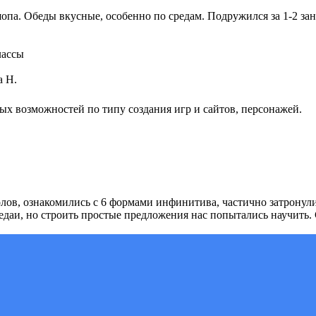
а. Обеды вкусные, особенно по средам. Подружился за 1-2 заня
лассы
а Н.
ых возможностей по типу создания игр и сайтов, персонажей.
олов, ознакомились с 6 формами инфинитива, частично затрону
едаи, но строить простые предложения нас попытались научить.