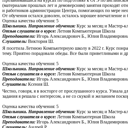
Прозанимавшись на курсах по подготовке к ОГЭ по английскому
(материалам прошлых лет и демоверсиям) занятия проходят отно
и работников администрации Центра, помогающих по мере необ
От обучения остался доволен, осталось хорошее впечатление и
Оценка качества обучения: 5
Школьники. Направление обучения:
Курс за месяц и Мастер-к
Отзыв слушателя о курсе:
Летняя Компьютерная Школа
Преподаватели:
Игорь Александрович Б., Юлия Владимировн
Слушатель:
Виктория Ш.
Я посетила Летнюю Компьютерную школу в 2022 г. Курс понрав
тему. Приятно порадовали обеды. Все были приветливыми и 
Оценка качества обучения: 5
Школьники. Направление обучения:
Курс за месяц и Мастер-к
Отзыв слушателя о курсе:
Летняя Компьютерная Школа
Преподаватели:
Игорь Александрович Б., Юлия Владимировн
Слушатель:
Ксения Ш.
Честно, говоря, я в восторге от прослушанного курса. Узнала
задания я решала с интересом, а не со скукой и желанием поско
Оценка качества обучения: 5
Школьники. Направление обучения:
Курс за месяц и Мастер-к
Отзыв слушателя о курсе:
Летняя Компьютерная Школа
Преподаватели:
Игорь Александрович Б., Юлия Владимировн
Слушатель:
Андрей Р.