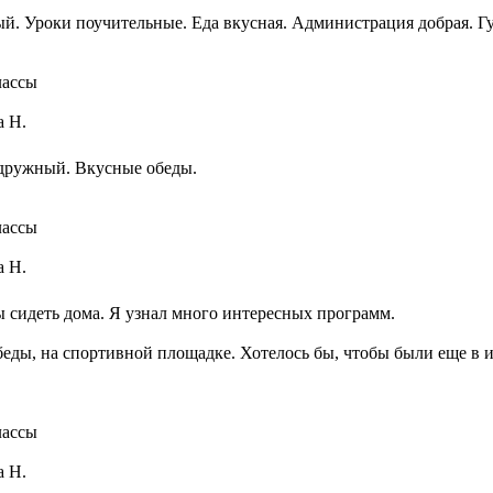
й. Уроки поучительные. Еда вкусная. Администрация добрая. Гу
лассы
а Н.
 дружный. Вкусные обеды.
лассы
а Н.
 сидеть дома. Я узнал много интересных программ.
беды, на спортивной площадке. Хотелось бы, чтобы были еще в 
лассы
а Н.