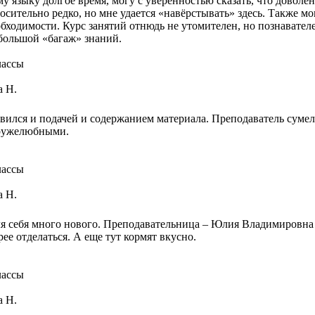
 языку долгое время, могу с уверенностью сказать, что доволен
сительно редко, но мне удается «навёрстывать» здесь. Также мо
ходимости. Курс занятий отнюдь не утомителен, но познавателе
 большой «багаж» знаний.
лассы
а Н.
ился и подачей и содержанием материала. Преподаватель сумел
дружелюбными.
лассы
а Н.
 для себя много нового. Преподавательница – Юлия Владимировна
рее отделаться. А еще тут кормят вкусно.
лассы
а Н.