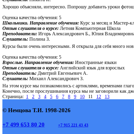
Хорошо объясняли, интересно. Попрошу добавить уроки фотошоп
Оценка качества обучения: 5
Школьники. Направление обучения:
Курс за месяц и Мастер-к
Отзыв слушателя о курсе:
Летняя Компьютерная Школа
Преподаватели:
Игорь Александрович Б., Юлия Владимировн
Слушатель:
Полина З.
Курсы были очень интересными. Я открыла для себя много нов
Оценка качества обучения: 5
Взрослые. Направление обучения:
Иностранные языки
Отзыв слушателя о курсе:
Английский язык для взрослых
Преподаватель:
Дмитрий Евгеньевич А.
Слушатель:
Михаил Александрович З.
На этом курсе мы познакомились с артиклями, временами глаг
Конечно, после прослушивания курса мы не заговорили как дж
Страница:
1
2
3
4
5
6
7
8
9
10
11
12
13
© Немцова Т.И. 1998-2026
+7 499 653 80 20
+7 915 221 43 43