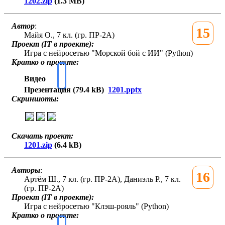
1202.zip
(1.3 MB)
Автор
:
15
Майя О., 7 кл. (гр. ПР-2А)
Проект (IT в проекте):
Игра с нейросетью "Морской бой с ИИ" (Python)
Кратко о проекте:
Видео
Презентация (79.4 kB)
1201.pptx
Скриншоты:
Скачать проект:
1201.zip
(6.4 kB)
Авторы
:
16
Артём Ш., 7 кл. (гр. ПР-2А), Даниэль Р., 7 кл.
(гр. ПР-2А)
Проект (IT в проекте):
Игра с нейросетью "Клэш-рояль" (Python)
Кратко о проекте: