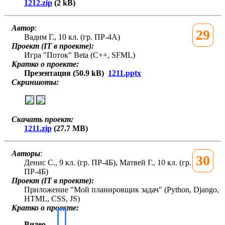
1212.zip
(2 kB)
Автор
:
29
Вадим Г., 10 кл. (гр. ПР-4А)
Проект (IT в проекте):
Игра "Поток" Beta (C++, SFML)
Кратко о проекте:
Презентация (50.9 kB)
1211.pptx
Скриншоты:
Скачать проект:
1211.zip
(27.7 MB)
Авторы
:
30
Денис С., 9 кл. (гр. ПР-4Б), Матвей Г., 10 кл. (гр.
ПР-4Б)
Проект (IT в проекте):
Приложение "Мой планировщик задач" (Python, Django,
HTML, CSS, JS)
Кратко о проекте:
Видео