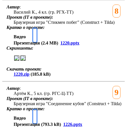
Автор
:
8
Василий К., 4 кл. (гр. РГХ-ТТ)
Проект (IT в проекте):
Браузерная игра "Стикмен побег" (Construct + Tilda)
Кратко о проекте:
Видео
Презентация (2.4 MB)
1220.pptx
Скриншоты:
Скачать проект:
1220.zip
(185.8 kB)
Автор
:
9
Артём К., 5 кл. (гр. РГС-Ц-ТТ)
Проект (IT в проекте):
Браузерная игра "Соединение кубов" (Construct + Tilda)
Кратко о проекте:
Видео
Презентация (793.3 kB)
1226.pptx