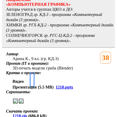
«КОМПЬЮТЕРНАЯ ГРАФИКА»
Авторы учатся в группах ЦКО и ДО:
ЗЕЛЕНОГРАД
гр. КД-3 - программа «Компьютерный
дизайн (3 уровня)»
.
ХИМКИ
гр. РГХ-КД-2 - программа «Компьютерный дизайн
(3 уровня)»
.
СОЛНЕЧНОГОРСК
гр. РГС-Ц-КД-2 - программа
«Компьютерный дизайн (3 уровня)»
.
Автор
:
38
Арина К., 9 кл. (гр. КД-3)
Проект (IT в проекте):
3D-печать модели гриба (Blender)
Кратко о проекте:
Видео
Презентация (5.5 MB)
1218.pptx
Скриншоты:
Скачать проект:
1218.zip
(686.8 kB)