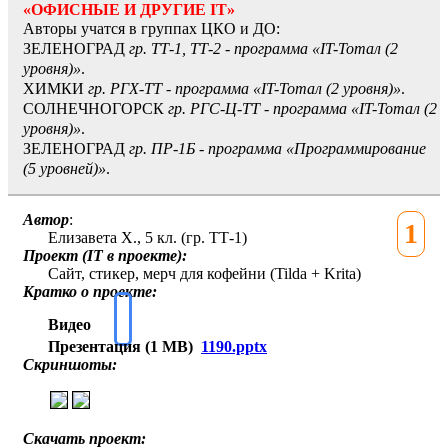
«ОФИСНЫЕ И ДРУГИЕ IT»
Авторы учатся в группах ЦКО и ДО:
ЗЕЛЕНОГРАД
гр. ТТ-1, ТТ-2 - программа «IT-Тотал (2
уровня)»
.
ХИМКИ
гр. РГХ-ТТ - программа «IT-Тотал (2 уровня)»
.
СОЛНЕЧНОГОРСК
гр. РГС-Ц-ТТ - программа «IT-Тотал (2
уровня)»
.
ЗЕЛЕНОГРАД
гр. ПР-1Б - программа «Программирование
(5 уровней)»
.
Автор
:
1
Елизавета Х., 5 кл. (гр. ТТ-1)
Проект (IT в проекте):
Сайт, стикер, мерч для кофейни (Tilda + Krita)
Кратко о проекте:
Видео
Презентация (1 MB)
1190.pptx
Скриншоты:
Скачать проект: