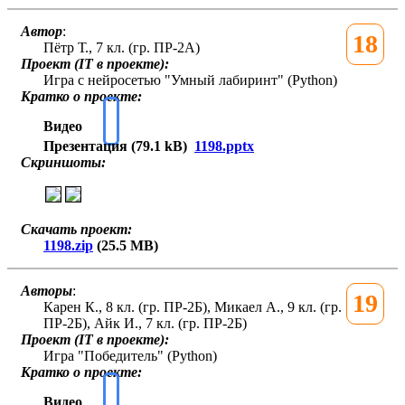
Автор
:
18
Пётр Т., 7 кл. (гр. ПР-2А)
Проект (IT в проекте):
Игра с нейросетью "Умный лабиринт" (Python)
Кратко о проекте:
Видео
Презентация (79.1 kB)
1198.pptx
Скриншоты:
Скачать проект:
1198.zip
(25.5 MB)
Авторы
:
19
Карен К., 8 кл. (гр. ПР-2Б), Микаел А., 9 кл. (гр.
ПР-2Б), Айк И., 7 кл. (гр. ПР-2Б)
Проект (IT в проекте):
Игра "Победитель" (Python)
Кратко о проекте:
Видео