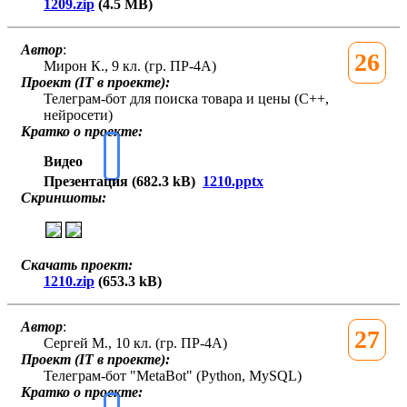
1209.zip
(4.5 MB)
Автор
:
26
Мирон К., 9 кл. (гр. ПР-4А)
Проект (IT в проекте):
Телеграм-бот для поиска товара и цены (C++,
нейросети)
Кратко о проекте:
Видео
Презентация (682.3 kB)
1210.pptx
Скриншоты:
Скачать проект:
1210.zip
(653.3 kB)
Автор
:
27
Сергей М., 10 кл. (гр. ПР-4А)
Проект (IT в проекте):
Телеграм-бот "MetaBot" (Python, MySQL)
Кратко о проекте: