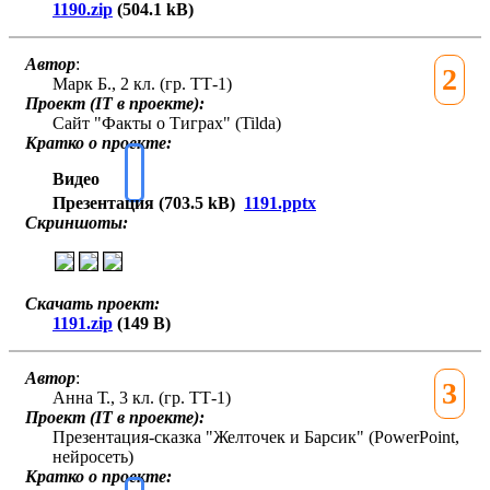
1190.zip
(504.1 kB)
Автор
:
2
Марк Б., 2 кл. (гр. ТТ-1)
Проект (IT в проекте):
Сайт "Факты о Тиграх" (Tilda)
Кратко о проекте:
Видео
Презентация (703.5 kB)
1191.pptx
Скриншоты:
Скачать проект:
1191.zip
(149 B)
Автор
:
3
Анна Т., 3 кл. (гр. ТТ-1)
Проект (IT в проекте):
Презентация-сказка "Желточек и Барсик" (PowerPoint,
нейросеть)
Кратко о проекте: